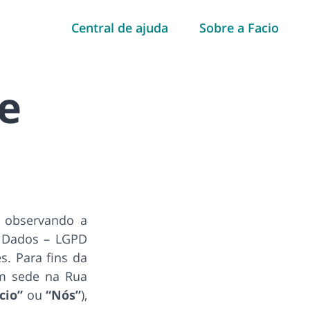
Central de ajuda
Sobre a Facio
de
, observando a
de Dados – LGPD
s. Para fins da
om sede na Rua
cio”
ou
“Nós”
),