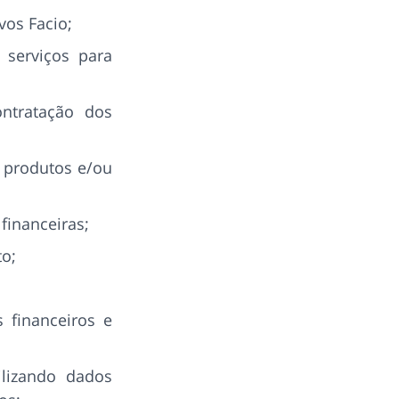
vos Facio;
 serviços para
contratação dos
s produtos e/ou
financeiras;
to;
s financeiros e
ilizando dados