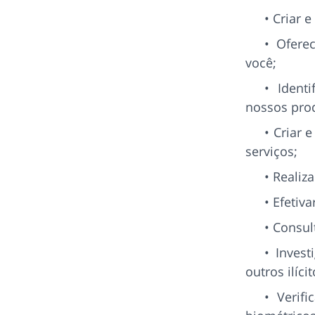
Criar e
Ofere
você;
Identi
nossos prod
Criar e
serviços;
Realiza
Efetiva
Consul
Invest
outros ilícit
Verif