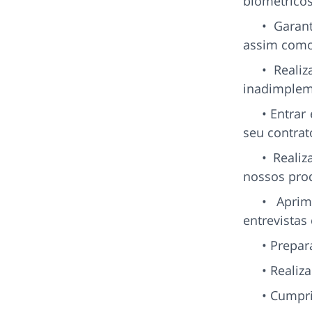
biométricos 
Garant
assim como
Realiz
inadimplem
Entrar
seu contrat
Realiz
nossos prod
Aprim
entrevistas
Prepara
Realiz
Cumprir