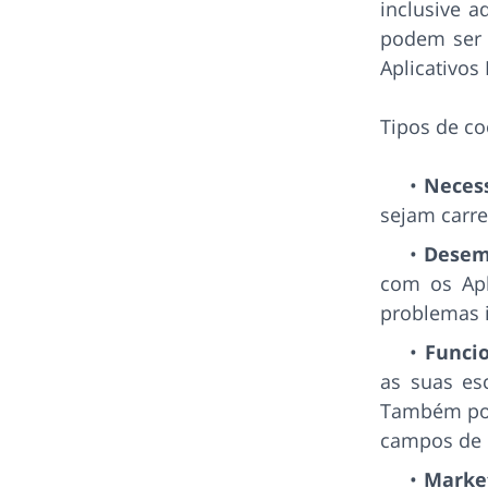
inclusive 
podem ser u
Aplicativos 
Tipos de co
Neces
sejam carr
Dese
com os Apli
problemas i
Funci
as suas es
Também poss
campos de i
Marke