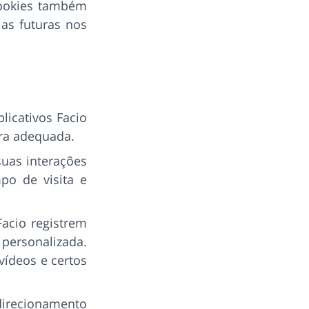
cookies também
ias futuras nos
licativos Facio
ra adequada.
uas interações
mpo de visita e
acio registrem
personalizada.
vídeos e certos
 direcionamento