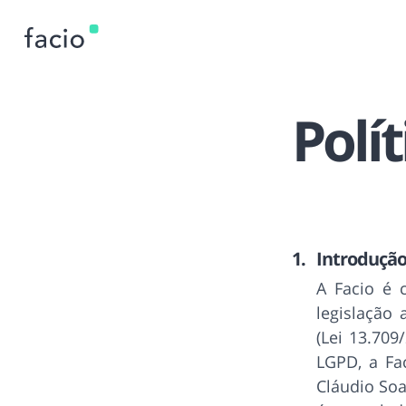
Polí
Introduçã
A Facio é 
legislação 
(Lei 13.70
LGPD, a Fa
Cláudio Soa