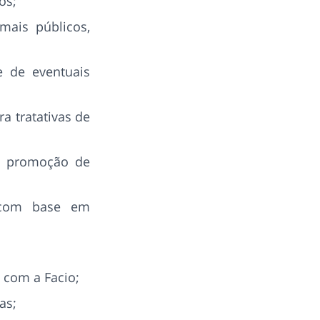
os;
mais públicos,
e de eventuais
a tratativas de
 e promoção de
e com base em
 com a Facio;
as;