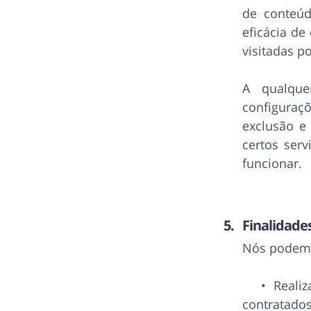
de conteúd
eficácia de
visitadas p
A qualque
configuraç
exclusão e
certos serv
funcionar.
Finalidade
Nós podemos
Reali
contratados