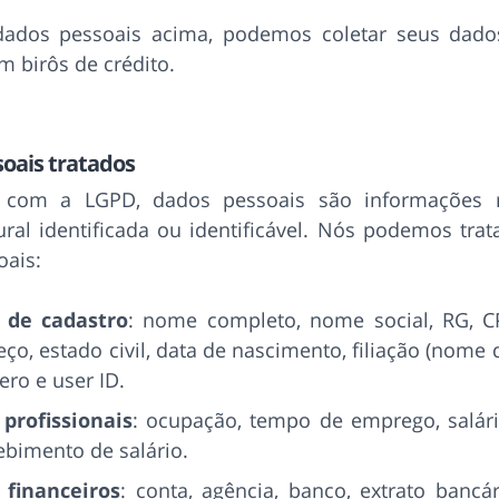
ados pessoais acima, podemos coletar seus dado
m birôs de crédito.
oais tratados
 com a LGPD, dados pessoais são informações r
ral identificada ou identificável. Nós podemos trat
oais:
 de cadastro
: nome completo, nome social, RG, CP
eço, estado civil, data de nascimento, filiação (nom
ero e user ID.
profissionais
: ocupação, tempo de emprego, salári
ebimento de salário.
 financeiros
: conta, agência, banco, extrato bancár