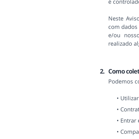
é controlad
Neste Avis
com dados p
e/ou nosso
realizado a
Como colet
Podemos co
Utiliza
Contra
Entrar
Compar